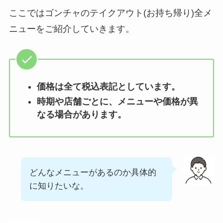
ー低い順ランキン
ここではゴンチャのテイクアウト(お持ち帰り)全メ
グ！多い順に全メニ
ニューをご紹介していきます。
ューまとめ
デニーズの宅配メニ
ュー一覧！出前デリ
バリーの注文方法も
価格は全て税込表記としています。
解説
時期や店舗ごとに、メニューや価格が異
なる場合があります。
サイゼリヤの注文方
法や頼み方まとめ！
利用可能な支払方法
も解説
どんなメニューがあるのか具体的
スシローのカロリー
に知りたいな。
低い順ランキング！
多い順に全メニュー
まとめ