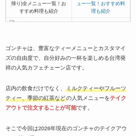
ュー一覧！おすすめ料
理も紹介
吉野家の注文方法や頼
み方まとめ！利用可能
な支払方法も解説
ゴンチャは、豊富なティーメニューとカスタマイ
バーミヤンのカロリー
ズの自由度で、自分好みの一杯を楽しめる台湾発
低い順ランキング！多
い順に全メニューまと
祥の人気カフェチェーン店です。
め
デニーズの宅配メニュ
店内の飲食だけでなく、
ミルクティーやフルーツ
ー一覧！出前デリバリ
ティー、季節の紅茶など
の人気メニューを
テイク
ーの注文方法も解説
アウトで注文することが可能
です。
サイゼリヤの注文方法
や頼み方まとめ！利用
そこで今回は2026年現在のゴンチャのテイクアウ
可能な支払方法も解説