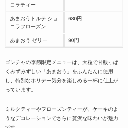
解説
コラティー
リンガーハットのテ
あまおうトルテ ショ
680円
イクアウト(お持ち
コラフローズン
帰り)全メニュー一
覧！おすすめ料理も
あまおう ゼリー
90円
紹介
大戸屋の宅配メニュ
ゴンチャの季節限定メニューは、大粒で甘酸っぱ
ー一覧！出前デリバ
くみずみずしい「あまおう」をふんだんに使用
リーの注文方法も解
し、特別なホリデー気分を楽しめる一杯に仕上が
説
っています。
大戸屋のテイクアウ
ト(お持ち帰り)全メ
ミルクティーやフローズンティーが、ケーキのよ
ニュー一覧！おすす
うなデコレーションでさらに贅沢な味わいが魅力
め料理も紹介
です。