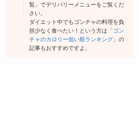
覧」でデリバリーメニューをご覧くだ
大戸屋の宅配メニュー
さい。
一覧！出前デリバリー
の注文方法も解説
ダイエット中でもゴンチャの料理を負
担少なく食べたい！という方は「
ゴン
大戸屋のテイクアウト
チャのカロリー低い順ランキング
」の
(お持ち帰り)全メニュ
記事もおすすめですよ。
ー一覧！おすすめ料理
も紹介
コメダ珈琲店の注文方
法や頼み方まとめ！利
用可能な支払方法も解
説
ココスの宅配メニュー
一覧！出前デリバリー
の注文方法も解説