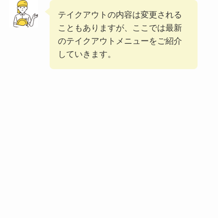
テイクアウトの内容は変更される
丸亀製麺のテイクア
こともありますが、ここでは最新
ウト(お持ち帰り)全
のテイクアウトメニューをご紹介
メニュー一覧！おす
していきます。
すめうどんも紹介
丸亀製麺の宅配メニ
ュー一覧！出前デリ
バリーの注文方法も
解説
リンガーハットのテ
イクアウト(お持ち
帰り)全メニュー一
覧！おすすめ料理も
紹介