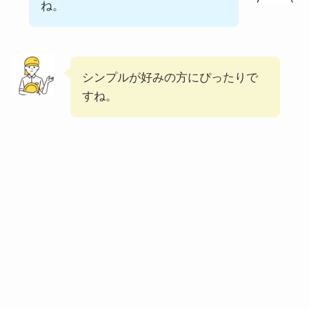
ね。
ガストのカロリー低
い順ランキング！多
い順に全メニューま
とめ
シンプルが好みの方にぴったりで
すね。
大戸屋の注文方法や
頼み方まとめ！利用
可能な支払方法も解
説
すき家の宅配メニュ
ー一覧！出前デリバ
リーの注文方法も解
説