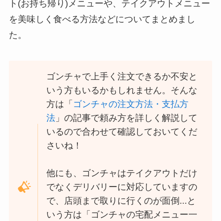
ト(お持ち帰り)メニューや、テイクアウトメニュー
を美味しく食べる方法などについてまとめまし
スシローのカロリー低
た。
い順ランキング！多い
順に全メニューまとめ
丸亀製麺のテイクアウ
ゴンチャで上手く注文できるか不安と
ト(お持ち帰り)全メニ
いう方もいるかもしれません。そんな
ュー一覧！おすすめう
方は「
ゴンチャの注文方法・支払方
どんも紹介
法
」の記事で頼み方を詳しく解説して
丸亀製麺の宅配メニュ
いるので合わせて確認しておいてくだ
ー一覧！出前デリバリ
さいね！
ーの注文方法も解説
リンガーハットのテイ
他にも、ゴンチャはテイクアウトだけ
クアウト(お持ち帰り)
でなくデリバリーに対応していますの
全メニュー一覧！おす
で、店頭まで取りに行くのが面倒...と
すめ料理も紹介
いう方は「ゴンチャの宅配メニュー一