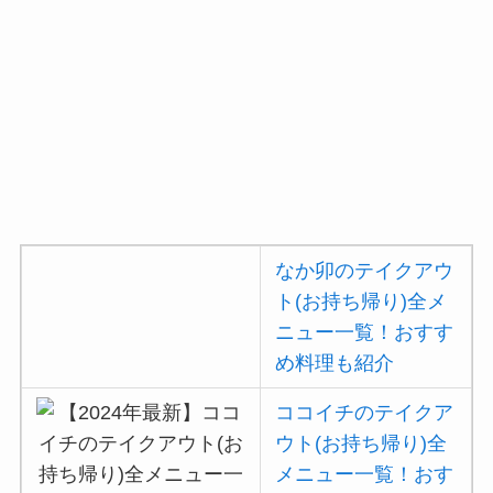
コメダ珈琲店のテイク
アウト(お持ち帰り)全
メニュー一覧！おすす
め料理も紹介
デニーズのテイクアウ
ト(お持ち帰り)全メニ
ュー一覧！おすすめ料
理も紹介
なか卯のテイクアウ
ガストの宅配メニュー
一覧！出前デリバリー
ト(お持ち帰り)全メ
の注文方法も解説
ニュー一覧！おすす
め料理も紹介
ガストのカロリー低い
順ランキング！多い順
ココイチのテイクア
に全メニューまとめ
ウト(お持ち帰り)全
メニュー一覧！おす