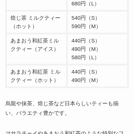
680円（L）
デニーズのテイクア
ウト(お持ち帰り)全
焙じ茶 ミルクティー
540円（S）
メニュー一覧！おす
（ホット）
590円（M）
すめ料理も紹介
あまおう和紅茶ミル
440円（S）
ガストの宅配メニュ
クティー（アイス）
490円（M）
ー一覧！出前デリバ
580円（L）
リーの注文方法も解
説
あまおう和紅茶 ミル
440円（S）
クティー（ホット）
490円（M）
ガストのカロリー低
い順ランキング！多
い順に全メニューま
烏龍や抹茶、焙じ茶など日本らしいティーも揃
とめ
い、バラエティ豊かです。
大戸屋の注文方法や
頼み方まとめ！利用
マサラチャイやあまおう和紅茶のような特別なフ