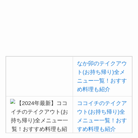
大戸屋の宅配メニュ
ー一覧！出前デリバ
リーの注文方法も解
説
大戸屋のテイクアウ
ト(お持ち帰り)全メ
ニュー一覧！おすす
なか卯のテイクアウ
め料理も紹介
ト(お持ち帰り)全メ
ニュー一覧！おすす
コメダ珈琲店の注文
め料理も紹介
方法や頼み方まと
め！利用可能な支払
ココイチのテイクア
方法も解説
ウト(お持ち帰り)全
メニュー一覧！おす
ココスの宅配メニュ
すめ料理も紹介
ー一覧！出前デリバ