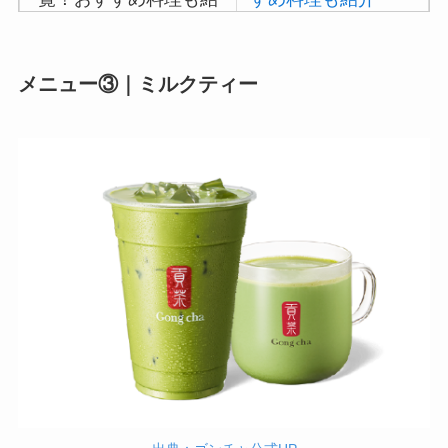
吉野家の注文方法や
メニュー③｜ミルクティー
頼み方まとめ！利用
可能な支払方法も解
説
バーミヤンのカロリ
ー低い順ランキン
グ！多い順に全メニ
ューまとめ
デニーズの宅配メニ
ュー一覧！出前デリ
バリーの注文方法も
解説