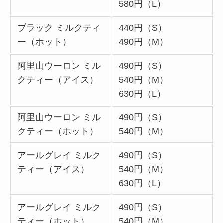
バリーの注文方法も
580円（L）
解説
ブラック ミルクティ
440円（S）
リンガーハットのテ
ー（ホット）
490円（M）
イクアウト(お持ち
阿里山ウーロン ミル
490円（S）
帰り)全メニュー一
クティー（アイス）
540円（M）
覧！おすすめ料理も
630円（L）
紹介
阿里山ウーロン ミル
490円（S）
大戸屋の宅配メニュ
クティー（ホット）
540円（M）
ー一覧！出前デリバ
リーの注文方法も解
アールグレイ ミルク
490円（S）
説
ティー（アイス）
540円（M）
大戸屋のテイクアウ
630円（L）
ト(お持ち帰り)全メ
アールグレイ ミルク
490円（S）
ニュー一覧！おすす
ティー（ホット）
540円（M）