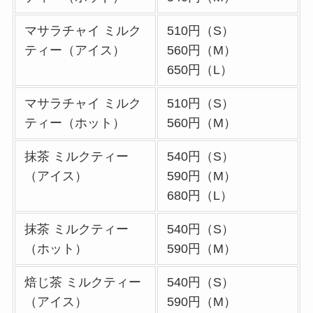
め料理も紹介
マサラチャイ ミルク
510円（S）
コメダ珈琲店の注文
ティー（アイス）
560円（M）
方法や頼み方まと
650円（L）
め！利用可能な支払
方法も解説
マサラチャイ ミルク
510円（S）
ココスの宅配メニュ
ティー（ホット）
560円（M）
ー一覧！出前デリバ
抹茶 ミルクティー
540円（S）
リーの注文方法も解
（アイス）
590円（M）
説
680円（L）
コメダ珈琲店のテイ
抹茶 ミルクティー
540円（S）
クアウト(お持ち帰
（ホット）
590円（M）
り)全メニュー一
覧！おすすめ料理も
焙じ茶 ミルクティー
540円（S）
紹介
（アイス）
590円（M）