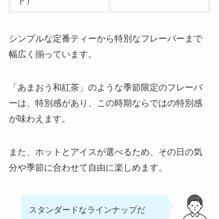
ト）
説
コメダ珈琲店のテイ
シンプルな定番ティーから特別なフレーバーまで
クアウト(お持ち帰
幅広く揃っています。
り)全メニュー一
覧！おすすめ料理も
紹介
「あまおう和紅茶」のような季節限定のフレーバ
ーは、特別感があり、この時期ならではの特別感
デニーズのテイクア
が味わえます。
ウト(お持ち帰り)全
メニュー一覧！おす
すめ料理も紹介
また、ホットとアイスが選べるため、その日の気
分や季節に合わせて自由に楽しめます。
ガストの宅配メニュ
ー一覧！出前デリバ
リーの注文方法も解
スタンダードなラインナップだ
説