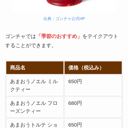
法や頼み方まとめ！
利用可能な支払方法
ガストのカロリー低
出典：ゴンチャ公式HP
も解説
い順ランキング！多
い順に全メニューま
スシローのカロリー
ゴンチャでは
「季節のおすすめ」
をテイクアウト
とめ
低い順ランキング！
することができます。
多い順に全メニュー
大戸屋の注文方法や
まとめ
頼み方まとめ！利用
可能な支払方法も解
商品名
価格（税込み）
丸亀製麺のテイクア
説
ウト(お持ち帰り)全
あまおうノエル ミル
650円
メニュー一覧！おす
すき家の宅配メニュ
クティー
すめうどんも紹介
ー一覧！出前デリバ
リーの注文方法も解
あまおうノエル フロ
680円
丸亀製麺の宅配メニ
説
ーズンティー
ュー一覧！出前デリ
バリーの注文方法も
あまおうトルテ ショ
650円