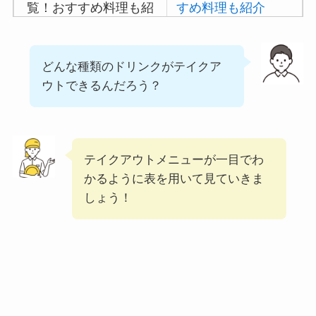
大戸屋の注文方法や頼
すめ料理も紹介
み方まとめ！利用可能
な支払方法も解説
吉野家の注文方法や
どんな種類のドリンクがテイクア
頼み方まとめ！利用
ウトできるんだろう？
すき家の宅配メニュー
可能な支払方法も解
一覧！出前デリバリー
説
の注文方法も解説
バーミヤンのカロリ
テイクアウトメニューが一目でわ
ー低い順ランキン
かるように表を用いて見ていきま
グ！多い順に全メニ
しょう！
ューまとめ
デニーズの宅配メニ
ュー一覧！出前デリ
バリーの注文方法も
解説