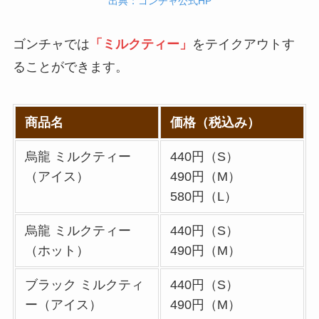
出典：ゴンチャ公式HP
サイゼリヤの注文方
法や頼み方まとめ！
ゴンチャでは
「ミルクティー」
をテイクアウトす
利用可能な支払方法
ることができます。
も解説
スシローのカロリー
低い順ランキング！
商品名
価格（税込み）
多い順に全メニュー
烏龍 ミルクティー
440円（S）
まとめ
（アイス）
490円（M）
丸亀製麺のテイクア
580円（L）
ウト(お持ち帰り)全
烏龍 ミルクティー
440円（S）
メニュー一覧！おす
（ホット）
490円（M）
すめうどんも紹介
丸亀製麺の宅配メニ
ブラック ミルクティ
440円（S）
ュー一覧！出前デリ
ー（アイス）
490円（M）