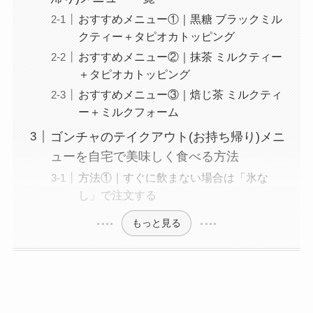
め料理も紹介
おすすめメニュー①｜黒糖 ブラックミル
クティー＋タピオカトッピング
コメダ珈琲店の注文
おすすめメニュー②｜抹茶 ミルクティー
方法や頼み方まと
＋タピオカトッピング
め！利用可能な支払
おすすめメニュー③｜焙じ茶 ミルクティ
方法も解説
ー＋ミルクフォーム
ココスの宅配メニュ
ゴンチャのテイクアウト(お持ち帰り)メニ
ー一覧！出前デリバ
ューを自宅で美味しく食べる方法
リーの注文方法も解
方法①｜すぐに飲まない場合は「氷な
説
し」で注文する
コメダ珈琲店のテイ
もっと見る
クアウト(お持ち帰
り)全メニュー一
覧！おすすめ料理も
紹介