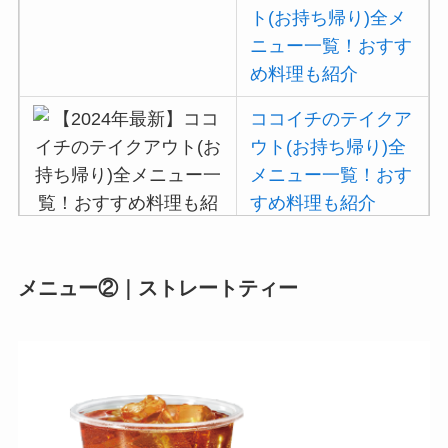
説
ト(お持ち帰り)全メ
ニュー一覧！おすす
すき家の宅配メニュ
め料理も紹介
ー一覧！出前デリバ
リーの注文方法も解
ココイチのテイクア
説
ウト(お持ち帰り)全
メニュー一覧！おす
すめ料理も紹介
吉野家の注文方法や
メニュー②｜ストレートティー
頼み方まとめ！利用
可能な支払方法も解
説
バーミヤンのカロリ
ー低い順ランキン