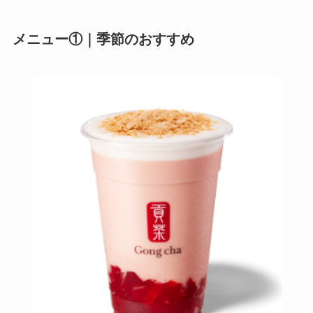
リーの注文方法も解
説
吉野家の注文方法や
メニュー①｜季節のおすすめ
頼み方まとめ！利用
コメダ珈琲店のテイ
可能な支払方法も解
クアウト(お持ち帰
説
り)全メニュー一
覧！おすすめ料理も
バーミヤンのカロリ
紹介
ー低い順ランキン
グ！多い順に全メニ
デニーズのテイクア
ューまとめ
ウト(お持ち帰り)全
メニュー一覧！おす
デニーズの宅配メニ
すめ料理も紹介
ュー一覧！出前デリ
バリーの注文方法も
ガストの宅配メニュ
解説
ー一覧！出前デリバ
リーの注文方法も解
サイゼリヤの注文方
説