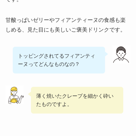
コメダ珈琲店の注文
方法や頼み方まと
甘酸っぱいゼリーやフィアンティーヌの食感も楽
め！利用可能な支払
しめる、見た目にも美しいご褒美ドリンクです。
方法も解説
ココスの宅配メニュ
ー一覧！出前デリバ
トッピングされてるフィアンティ
リーの注文方法も解
ーヌってどんなものなの？
説
コメダ珈琲店のテイ
クアウト(お持ち帰
薄く焼いたクレープを細かく砕い
り)全メニュー一
たものですよ。
覧！おすすめ料理も
紹介
デニーズのテイクア