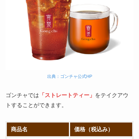
グ！多い順に全メニ
ューまとめ
デニーズの宅配メニ
ュー一覧！出前デリ
バリーの注文方法も
解説
サイゼリヤの注文方
法や頼み方まとめ！
出典：ゴンチャ公式HP
利用可能な支払方法
も解説
ゴンチャでは
「ストレートティー」
をテイクアウ
トすることができます。
スシローのカロリー
低い順ランキング！
多い順に全メニュー
商品名
価格（税込み）
まとめ