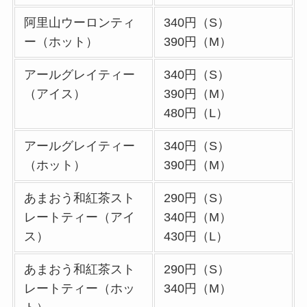
ー一覧！出前デリバ
阿里山ウーロンティ
340円（S）
リーの注文方法も解
ー（ホット）
390円（M）
説
アールグレイティー
340円（S）
大戸屋のテイクアウ
（アイス）
390円（M）
ト(お持ち帰り)全メ
480円（L）
ニュー一覧！おすす
め料理も紹介
アールグレイティー
340円（S）
（ホット）
390円（M）
コメダ珈琲店の注文
方法や頼み方まと
あまおう和紅茶スト
290円（S）
め！利用可能な支払
レートティー（アイ
340円（M）
方法も解説
ス）
430円（L）
ココスの宅配メニュ
あまおう和紅茶スト
290円（S）
ー一覧！出前デリバ
レートティー（ホッ
340円（M）
リーの注文方法も解