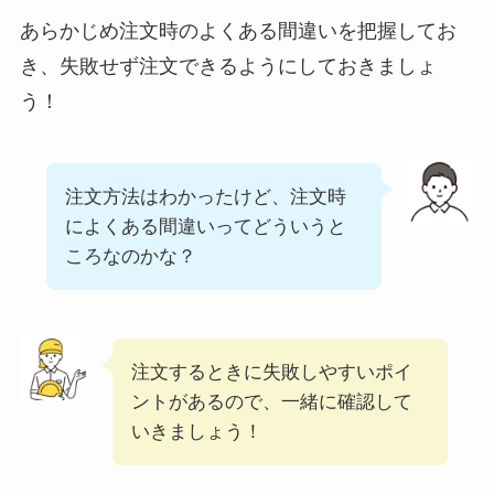
あらかじめ注文時のよくある間違いを把握してお
デニーズの宅配メニ
き、失敗せず注文できるようにしておきましょ
ュー一覧！出前デリ
バリーの注文方法も
う！
解説
サイゼリヤの注文方
注文方法はわかったけど、注文時
法や頼み方まとめ！
によくある間違いってどういうと
利用可能な支払方法
ころなのかな？
も解説
スシローのカロリー
低い順ランキング！
注文するときに失敗しやすいポイ
多い順に全メニュー
ントがあるので、一緒に確認して
まとめ
いきましょう！
丸亀製麺のテイクア