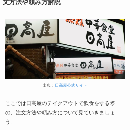
文方法や頼み方解説
説
説
すき家の宅配メニュ
バーミヤンのカロリ
ー一覧！出前デリバ
ー低い順ランキン
リーの注文方法も解
グ！多い順に全メニ
説
ューまとめ
デニーズの宅配メニ
ュー一覧！出前デリ
バリーの注文方法も
解説
出典：
日高屋公式サイト
サイゼリヤの注文方
法や頼み方まとめ！
ここでは日高屋のテイクアウトで飲食をする際
利用可能な支払方法
の、注文方法や頼み方について見ていきましょ
も解説
う。