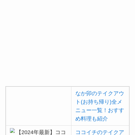
コメダ珈琲店のテイク
アウト(お持ち帰り)全
メニュー一覧！おすす
め料理も紹介
デニーズのテイクアウ
ト(お持ち帰り)全メニ
ュー一覧！おすすめ料
理も紹介
ガストの宅配メニュー
一覧！出前デリバリー
の注文方法も解説
なか卯のテイクアウ
ト(お持ち帰り)全メ
ガストのカロリー低い
順ランキング！多い順
ニュー一覧！おすす
に全メニューまとめ
め料理も紹介
ココイチのテイクア