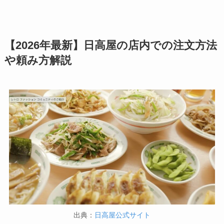
大戸屋の注文方法や
吉野家の注文方法や
頼み方まとめ！利用
頼み方まとめ！利用
可能な支払方法も解
【2026年最新】日高屋の店内での注文方法
可能な支払方法も解
説
や頼み方解説
説
すき家の宅配メニュ
バーミヤンのカロリ
ー一覧！出前デリバ
ー低い順ランキン
リーの注文方法も解
グ！多い順に全メニ
説
ューまとめ
デニーズの宅配メニ
ュー一覧！出前デリ
バリーの注文方法も
解説
出典：
日高屋公式サイト
サイゼリヤの注文方