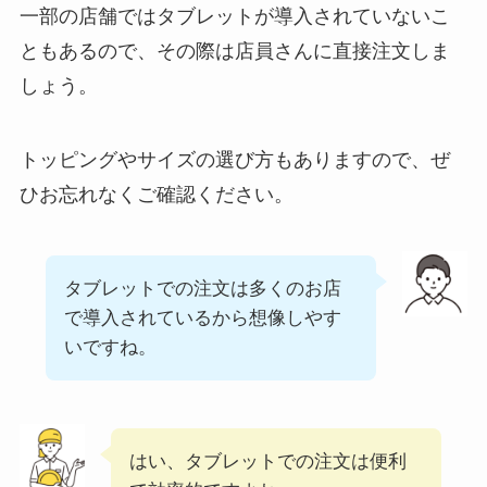
解説
一部の店舗ではタブレットが導入されていないこ
ともあるので、その際は店員さんに直接注文しま
リンガーハットのテ
しょう。
イクアウト(お持ち
帰り)全メニュー一
覧！おすすめ料理も
トッピングやサイズの選び方もありますので、ぜ
紹介
ひお忘れなくご確認ください。
大戸屋の宅配メニュ
ー一覧！出前デリバ
タブレットでの注文は多くのお店
リーの注文方法も解
で導入されているから想像しやす
説
いですね。
大戸屋のテイクアウ
ト(お持ち帰り)全メ
ニュー一覧！おすす
はい、タブレットでの注文は便利
め料理も紹介