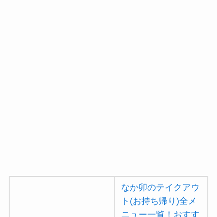
大戸屋の注文方法や
頼み方まとめ！利用
可能な支払方法も解
説
すき家の宅配メニュ
ー一覧！出前デリバ
リーの注文方法も解
説
なか卯のテイクアウ
ト(お持ち帰り)全メ
ニュー一覧！おすす