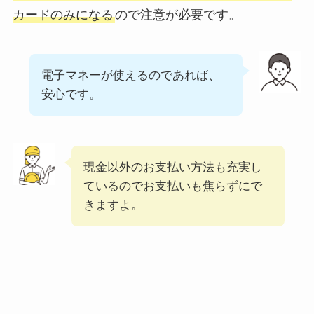
カードのみになる
ので注意が必要です。
覧！おすすめ料理も
紹介
デニーズのテイクア
電子マネーが使えるのであれば、
ウト(お持ち帰り)全
安心です。
メニュー一覧！おす
すめ料理も紹介
ガストの宅配メニュ
現金以外のお支払い方法も充実し
ー一覧！出前デリバ
ているのでお支払いも焦らずにで
リーの注文方法も解
きますよ。
説
ガストのカロリー低
い順ランキング！多
い順に全メニューま
とめ