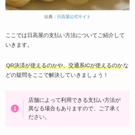
バリーの注文方法も
解説
出典：
日高屋公式サイト
サイゼリヤの注文方
ここでは日高屋の支払い方法についてご紹介して
法や頼み方まとめ！
いきます。
利用可能な支払方法
も解説
QR決済が使えるのかや、交通系ICが使えるのか
な
スシローのカロリー
どの疑問をここで解決していきましょう！
低い順ランキング！
多い順に全メニュー
まとめ
店舗によって利用できる支払い方法が
丸亀製麺のテイクア
異なる場合もありますので、ご了承く
ウト(お持ち帰り)全
ださい。
メニュー一覧！おす
すめうどんも紹介