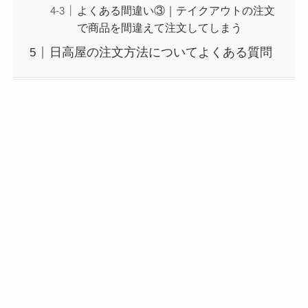
よくある間違い③｜テイクアウトの注文
ト(お持ち帰り)全メ
で商品を間違えて注文してしまう
ニュー一覧！おすす
日高屋の注文方法についてよくある質問
め料理も紹介
コメダ珈琲店の注文
方法や頼み方まと
め！利用可能な支払
方法も解説
ココスの宅配メニュ
ー一覧！出前デリバ
リーの注文方法も解
説
コメダ珈琲店のテイ
クアウト(お持ち帰
り)全メニュー一