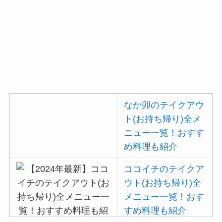
覧！おすすめ料理も
紹介
デニーズのテイクア
ウト(お持ち帰り)全
メニュー一覧！おす
すめ料理も紹介
なか卯のテイクアウ
ガストの宅配メニュ
ト(お持ち帰り)全メ
ー一覧！出前デリバ
ニュー一覧！おすす
リーの注文方法も解
め料理も紹介
説
ココイチのテイクア
ガストのカロリー低
ウト(お持ち帰り)全
い順ランキング！多
メニュー一覧！おす
い順に全メニューま
すめ料理も紹介
とめ