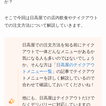
か？
スシローのカロリー低
い順ランキング！多い
そこで今回は日高屋での店内飲食やテイクアウト
順に全メニューまとめ
での注文方法について解説していきます。
丸亀製麺のテイクアウ
ト(お持ち帰り)全メニ
日高屋での注文方法を知る前にテイク
ュー一覧！おすすめう
どんも紹介
アウトで一体どんなメニューがあるか
気になる人も多いのではないでしょう
丸亀製麺の宅配メニュ
か。そんな方は「
日高屋のテイクアウ
ー一覧！出前デリバリ
トメニュー一覧
」の記事でテイクアウ
ーの注文方法も解説
トメニューを詳しく解説しているので
リンガーハットのテイ
合わせて確認しておいてくださいね！
クアウト(お持ち帰り)
全メニュー一覧！おす
他にも、日高屋はテイクアウトだけで
すめ料理も紹介
なくデリバリーに対応していますの