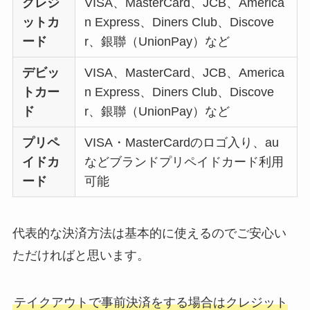
クレジ
VISA、MasterCard、JCB、America
ト(お持ち帰り)全メ
ットカ
n Express、Diners Club、Discove
ニュー一覧！おすす
ード
r、銀聯（UnionPay）など
め料理も紹介
デビッ
VISA、MasterCard、JCB、America
コメダ珈琲店の注文
トカー
n Express、Diners Club、Discove
方法や頼み方まと
ド
r、銀聯（UnionPay）など
め！利用可能な支払
プリペ
VISA・MasterCardのロゴ入り、au
方法も解説
イドカ
などブランドプリペイドカード利用
ココスの宅配メニュ
ード
可能
ー一覧！出前デリバ
リーの注文方法も解
代表的な決済方法は基本的に使えるのでご安心い
説
ただければと思います。
コメダ珈琲店のテイ
クアウト(お持ち帰
テイクアウトで事前決済をする場合はクレジット
り)全メニュー一