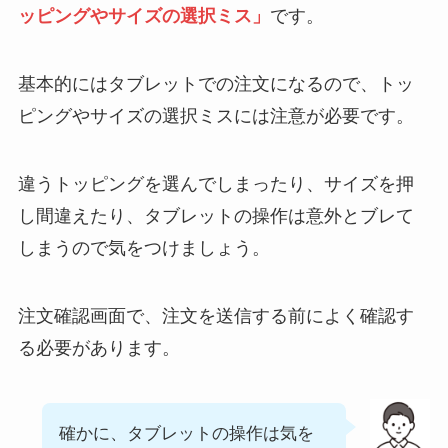
バーミヤンのカロリ
コメダ珈琲店のテイ
ッピングやサイズの選択ミス」
です。
ー低い順ランキン
クアウト(お持ち帰
グ！多い順に全メニ
り)全メニュー一
基本的にはタブレットでの注文になるので、トッ
ューまとめ
覧！おすすめ料理も
ピングやサイズの選択ミスには注意が必要です。
紹介
デニーズの宅配メニ
ュー一覧！出前デリ
デニーズのテイクア
違うトッピングを選んでしまったり、サイズを押
バリーの注文方法も
ウト(お持ち帰り)全
し間違えたり、タブレットの操作は意外とブレて
解説
メニュー一覧！おす
しまうので気をつけましょう。
すめ料理も紹介
サイゼリヤの注文方
法や頼み方まとめ！
ガストの宅配メニュ
注文確認画面で、注文を送信する前によく確認す
利用可能な支払方法
ー一覧！出前デリバ
も解説
る必要があります。
リーの注文方法も解
説
スシローのカロリー
低い順ランキング！
ガストのカロリー低
確かに、タブレットの操作は気を
多い順に全メニュー