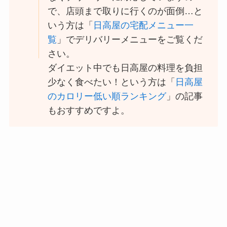
大戸屋の宅配メニュー
で、店頭まで取りに行くのが面倒…と
一覧！出前デリバリー
いう方は「
日高屋の宅配メニュー一
の注文方法も解説
覧
」でデリバリーメニューをご覧くだ
さい。
大戸屋のテイクアウト
ダイエット中でも日高屋の料理を負担
(お持ち帰り)全メニュ
ー一覧！おすすめ料理
少なく食べたい！という方は「
日高屋
も紹介
のカロリー低い順ランキング
」の記事
もおすすめですよ。
コメダ珈琲店の注文方
法や頼み方まとめ！利
用可能な支払方法も解
説
ココスの宅配メニュー
一覧！出前デリバリー
の注文方法も解説