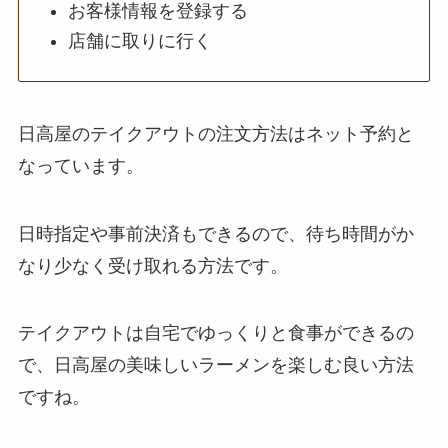
お客様情報を登録する
覧！おすすめ料理も
店舗に取りに行く
紹介
大戸屋の宅配メニュ
ー一覧！出前デリバ
日高屋のテイクアウトの注文方法はネット予約と
リーの注文方法も解
なっています。
説
大戸屋のテイクアウ
日時指定や事前決済もできるので、待ち時間がか
ト(お持ち帰り)全メ
なり少なく受け取れる方法です。
ニュー一覧！おすす
め料理も紹介
テイクアウトは自宅でゆっくりと食事ができるの
コメダ珈琲店の注文
で、日高屋の美味しいラーメンを楽しむ良い方法
方法や頼み方まと
ですね。
め！利用可能な支払
方法も解説