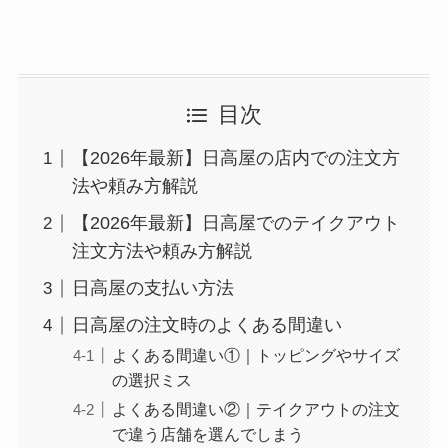
丸亀製麺の宅配メニ
ュー一覧！出前デリ
バリーの注文方法も
解説
目次
リンガーハットのテ
【2026年最新】日高屋の店内での注文方
イクアウト(お持ち
法や頼み方解説
帰り)全メニュー一
【2026年最新】日高屋でのテイクアウト
覧！おすすめ料理も
注文方法や頼み方解説
紹介
日高屋の支払い方法
大戸屋の宅配メニュ
日高屋の注文時のよくある間違い
ー一覧！出前デリバ
よくある間違い①｜トッピングやサイズ
リーの注文方法も解
の選択ミス
説
よくある間違い②｜テイクアウトの注文
で違う店舗を選んでしまう
大戸屋のテイクアウ