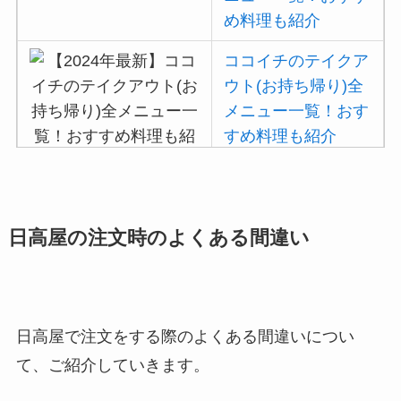
め料理も紹介
ココイチのテイクア
ウト(お持ち帰り)全
メニュー一覧！おす
すめ料理も紹介
吉野家の注文方法や
頼み方まとめ！利用
日高屋の注文時のよくある間違い
可能な支払方法も解
説
バーミヤンのカロリ
日高屋で注文をする際のよくある間違いについ
ー低い順ランキン
て、ご紹介していきます。
グ！多い順に全メニ
ューまとめ