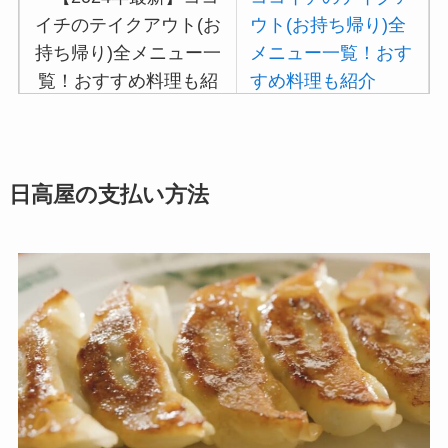
リーの注文方法も解
ウト(お持ち帰り)全
説
メニュー一覧！おす
すめ料理も紹介
吉野家の注文方法や
頼み方まとめ！利用
日高屋の支払い方法
可能な支払方法も解
説
バーミヤンのカロリ
ー低い順ランキン
グ！多い順に全メニ
ューまとめ
デニーズの宅配メニ
ュー一覧！出前デリ