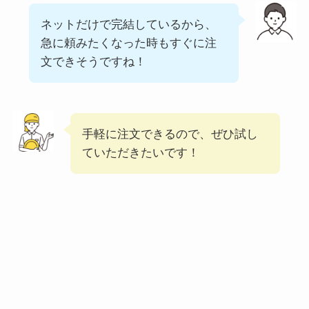
ネットだけで完結しているから、
ココスの宅配メニュ
急に頼みたくなった時もすぐに注
ー一覧！出前デリバ
文できそうですね！
リーの注文方法も解
説
コメダ珈琲店のテイ
手軽に注文できるので、ぜひ試し
クアウト(お持ち帰
ていただきたいです！
り)全メニュー一
覧！おすすめ料理も
紹介
デニーズのテイクア
ウト(お持ち帰り)全
メニュー一覧！おす
すめ料理も紹介