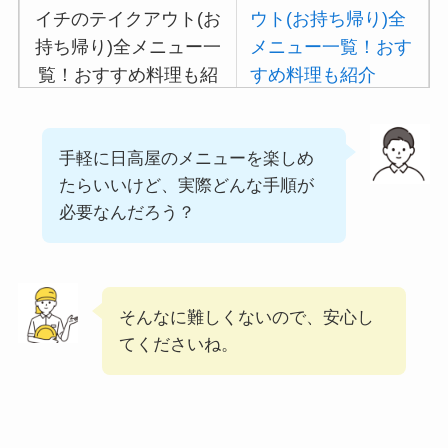
大戸屋の注文方法や頼
ウト(お持ち帰り)全
み方まとめ！利用可能
メニュー一覧！おす
な支払方法も解説
すめ料理も紹介
すき家の宅配メニュー
吉野家の注文方法や
一覧！出前デリバリー
手軽に日高屋のメニューを楽しめ
の注文方法も解説
頼み方まとめ！利用
たらいいけど、実際どんな手順が
可能な支払方法も解
必要なんだろう？
説
バーミヤンのカロリ
ー低い順ランキン
そんなに難しくないので、安心し
グ！多い順に全メニ
てくださいね。
ューまとめ
デニーズの宅配メニ
ュー一覧！出前デリ