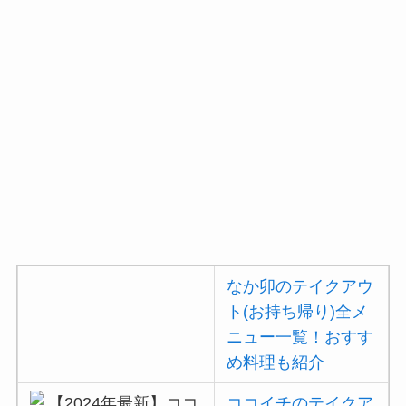
ガストの宅配メニュ
ー一覧！出前デリバ
リーの注文方法も解
説
ガストのカロリー低
い順ランキング！多
い順に全メニューま
とめ
大戸屋の注文方法や
頼み方まとめ！利用
なか卯のテイクアウ
可能な支払方法も解
ト(お持ち帰り)全メ
説
ニュー一覧！おすす
すき家の宅配メニュ
め料理も紹介
ー一覧！出前デリバ
ココイチのテイクア