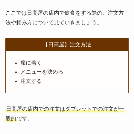
法や頼み方まとめ！
ここでは日高屋の店内で飲食をする際の、注文方
利用可能な支払方法
も解説
法や頼み方について見ていきましょう。
スシローのカロリー
低い順ランキング！
【日高屋】注文方法
多い順に全メニュー
まとめ
席に着く
メニューを決める
丸亀製麺のテイクア
注文する
ウト(お持ち帰り)全
メニュー一覧！おす
すめうどんも紹介
日高屋の店内での注文はタブレットでの注文が一
丸亀製麺の宅配メニ
般的
です。
ュー一覧！出前デリ
バリーの注文方法も