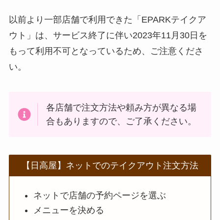
スシローのカロリー
低い順ランキング！
以前より一部店舗で利用できた「EPARKテイクア
多い順に全メニュー
ウト」は、サービス終了に伴い2023年11月30日を
まとめ
もって利用不可となっているため、ご注意くださ
丸亀製麺のテイクア
い。
ウト(お持ち帰り)全
メニュー一覧！おす
すめうどんも紹介
各店舗で注文方法や頼み方が異なる場
合もありますので、ご了承ください。
丸亀製麺の宅配メニ
ュー一覧！出前デリ
バリーの注文方法も
【日高屋】ネットでのテイクアウト注文方法
解説
リンガーハットのテ
ネットで店舗の予約ページを選ぶ
イクアウト(お持ち
メニューを決める
帰り)全メニュー一