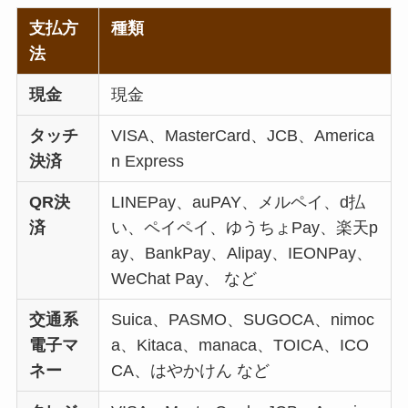
支払方
種類
丸亀製麺の宅配メニ
法
ュー一覧！出前デリ
バリーの注文方法も
現金
現金
解説
タッチ
VISA、MasterCard、JCB、America
リンガーハットのテ
決済
n Express
イクアウト(お持ち
帰り)全メニュー一
QR決
LINEPay、auPAY、メルペイ、d払
覧！おすすめ料理も
済
い、ペイペイ、ゆうちょPay、楽天p
紹介
ay、BankPay、Alipay、IEONPay、
WeChat Pay、 など
大戸屋の宅配メニュ
ー一覧！出前デリバ
交通系
Suica、PASMO、SUGOCA、nimoc
リーの注文方法も解
電子マ
a、Kitaca、manaca、TOICA、ICO
説
ネー
CA、はやかけん など
大戸屋のテイクアウ