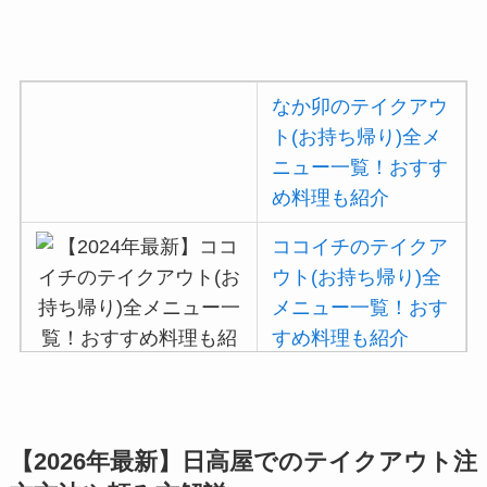
ウト(お持ち帰り)全
メニュー一覧！おす
すめ料理も紹介
なか卯のテイクアウ
ガストの宅配メニュ
ト(お持ち帰り)全メ
ー一覧！出前デリバ
ニュー一覧！おすす
リーの注文方法も解
め料理も紹介
説
ココイチのテイクア
ガストのカロリー低
ウト(お持ち帰り)全
い順ランキング！多
メニュー一覧！おす
い順に全メニューま
すめ料理も紹介
とめ
大戸屋の注文方法や
吉野家の注文方法や
頼み方まとめ！利用
頼み方まとめ！利用
【2026年最新】日高屋でのテイクアウト注
可能な支払方法も解
可能な支払方法も解