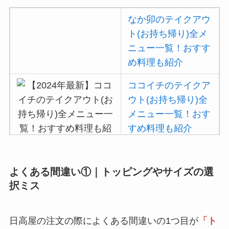
説
なか卯のテイクアウ
ト(お持ち帰り)全メ
大戸屋のテイクアウ
ニュー一覧！おすす
ト(お持ち帰り)全メ
め料理も紹介
ニュー一覧！おすす
め料理も紹介
ココイチのテイクア
ウト(お持ち帰り)全
コメダ珈琲店の注文
メニュー一覧！おす
方法や頼み方まと
すめ料理も紹介
め！利用可能な支払
方法も解説
吉野家の注文方法や
ココスの宅配メニュ
よくある間違い①｜
トッピングやサイズの選
頼み方まとめ！利用
ー一覧！出前デリバ
択ミス
可能な支払方法も解
リーの注文方法も解
説
説
日高屋の注文の際によくある間違いの1つ目が
「ト