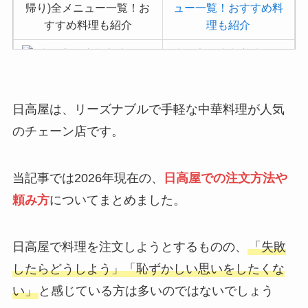
ュー一覧！おすすめ料
理も紹介
吉野家の注文方法や頼
み方まとめ！利用可能
な支払方法も解説
日高屋は、リーズナブルで手軽な中華料理が人気
バーミヤンのカロリー
のチェーン店です。
低い順ランキング！多
い順に全メニューまと
め
当記事では2026年現在の、
日高屋での注文方法や
デニーズの宅配メニュ
頼み方
についてまとめました。
ー一覧！出前デリバリ
ーの注文方法も解説
日高屋で料理を注文しようとするものの、
「失敗
サイゼリヤの注文方法
したらどうしよう」「恥ずかしい思いをしたくな
や頼み方まとめ！利用
い」
と感じている方は多いのではないでしょう
可能な支払方法も解説