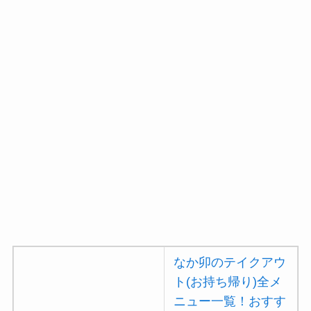
コメダ珈琲店のテイク
アウト(お持ち帰り)全
メニュー一覧！おすす
め料理も紹介
デニーズのテイクアウ
ト(お持ち帰り)全メニ
ュー一覧！おすすめ料
理も紹介
ガストの宅配メニュー
一覧！出前デリバリー
の注文方法も解説
ガストのカロリー低い
順ランキング！多い順
なか卯のテイクアウ
に全メニューまとめ
ト(お持ち帰り)全メ
ニュー一覧！おすす