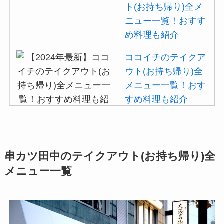
ト(お持ち帰り)全メ
い順に全メニューま
ニュー一覧！おすす
とめ
め料理も紹介
大戸屋の注文方法や
ココイチのテイクア
頼み方まとめ！利用
ウト(お持ち帰り)全
可能な支払方法も解
メニュー一覧！おす
説
すめ料理も紹介
すき家の宅配メニュ
ー一覧！出前デリバ
吉野家の注文方法や
リーの注文方法も解
頼み方まとめ！利用
説
串カツ田中のテイクアウト(お持ち帰り)全
可能な支払方法も解
メニュー一覧
説
バーミヤンのカロリ
ー低い順ランキン