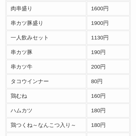
肉串盛り
1600円
大戸屋の宅配メニュ
ー一覧！出前デリバ
串カツ豚盛り
1900円
リーの注文方法も解
一人飲みセット
1130円
説
大戸屋のテイクアウ
串カツ豚
190円
ト(お持ち帰り)全メ
串カツ牛
200円
ニュー一覧！おすす
め料理も紹介
タコウインナー
80円
コメダ珈琲店の注文
鶏むね
160円
方法や頼み方まと
め！利用可能な支払
ハムカツ
180円
方法も解説
鶏つくね～なんこつ入り～
180円
ココスの宅配メニュ