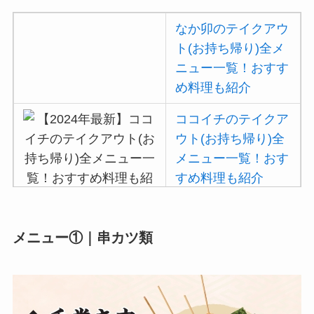
説
なか卯のテイクアウ
コメダ珈琲店のテイ
ト(お持ち帰り)全メ
クアウト(お持ち帰
ニュー一覧！おすす
り)全メニュー一
め料理も紹介
覧！おすすめ料理も
紹介
ココイチのテイクア
ウト(お持ち帰り)全
デニーズのテイクア
メニュー一覧！おす
ウト(お持ち帰り)全
すめ料理も紹介
メニュー一覧！おす
すめ料理も紹介
吉野家の注文方法や
メニュー①｜串カツ類
ガストの宅配メニュ
頼み方まとめ！利用
ー一覧！出前デリバ
可能な支払方法も解
リーの注文方法も解
説
説