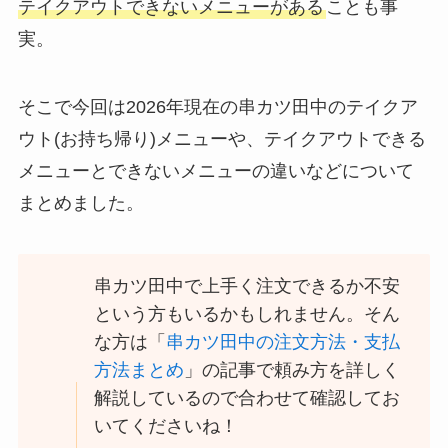
テイクアウトできないメニューがある
ことも事
実。
スシローのカロリー低
い順ランキング！多い
順に全メニューまとめ
そこで今回は2026年現在の串カツ田中のテイクア
ウト(お持ち帰り)メニューや、テイクアウトできる
丸亀製麺のテイクアウ
ト(お持ち帰り)全メニ
メニューとできないメニューの違いなどについて
ュー一覧！おすすめう
まとめました。
どんも紹介
丸亀製麺の宅配メニュ
ー一覧！出前デリバリ
串カツ田中で上手く注文できるか不安
ーの注文方法も解説
という方もいるかもしれません。そん
な方は「
串カツ田中の注文方法・支払
リンガーハットのテイ
方法まとめ
」の記事で頼み方を詳しく
クアウト(お持ち帰り)
解説しているので合わせて確認してお
全メニュー一覧！おす
すめ料理も紹介
いてくださいね！