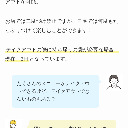
まとめ
アウトが可能。
丸亀製麺のテイクア
ウト(お持ち帰り)全
お店では二度づけ禁止ですが、自宅では何度もた
メニュー一覧！おす
っぷりつけて楽しむことができます！
すめうどんも紹介
テイクアウトの際に持ち帰りの袋が必要な場合、
丸亀製麺の宅配メニ
ュー一覧！出前デリ
現在＋3円
となっています。
バリーの注文方法も
解説
たくさんのメニューがテイクアウ
リンガーハットのテ
トできるけど、テイクアウトでき
イクアウト(お持ち
ないものもある？
帰り)全メニュー一
覧！おすすめ料理も
紹介