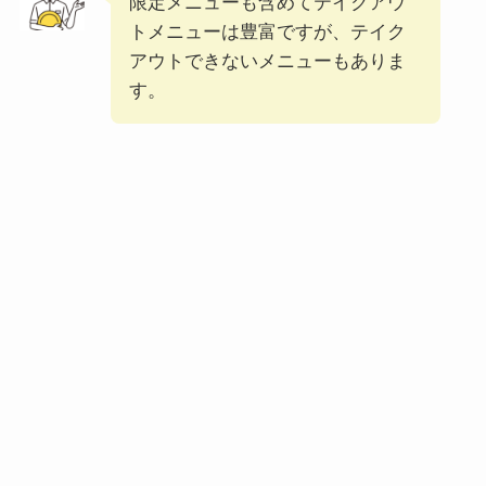
限定メニューも含めてテイクアウ
大戸屋の宅配メニュ
トメニューは豊富ですが、テイク
ー一覧！出前デリバ
アウトできないメニューもありま
リーの注文方法も解
す。
説
大戸屋のテイクアウ
ト(お持ち帰り)全メ
ニュー一覧！おすす
め料理も紹介
コメダ珈琲店の注文
方法や頼み方まと
め！利用可能な支払
方法も解説
ココスの宅配メニュ
ー一覧！出前デリバ