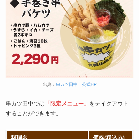
バーミヤンのカロリ
ガストのカロリー低
ー低い順ランキン
い順ランキング！多
グ！多い順に全メニ
い順に全メニューま
ューまとめ
とめ
デニーズの宅配メニ
大戸屋の注文方法や
ュー一覧！出前デリ
頼み方まとめ！利用
バリーの注文方法も
可能な支払方法も解
解説
説
サイゼリヤの注文方
出典：
串カツ田中 公式HP
すき家の宅配メニュ
法や頼み方まとめ！
ー一覧！出前デリバ
利用可能な支払方法
串カツ田中では
「限定メニュー」
をテイクアウト
リーの注文方法も解
も解説
説
することができます。
スシローのカロリー
低い順ランキング！
料理名
価格(税込み)