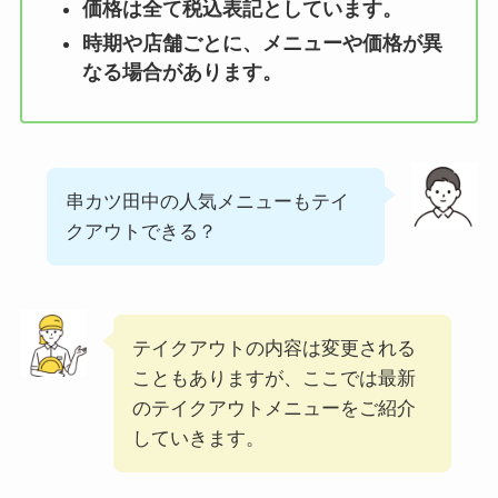
価格は全て税込表記としています。
丸亀製麺のテイクア
時期や店舗ごとに、メニューや価格が異
ウト(お持ち帰り)全
なる場合があります。
メニュー一覧！おす
すめうどんも紹介
丸亀製麺の宅配メニ
ュー一覧！出前デリ
串カツ田中の人気メニューもテイ
バリーの注文方法も
クアウトできる？
解説
リンガーハットのテ
イクアウト(お持ち
テイクアウトの内容は変更される
帰り)全メニュー一
こともありますが、ここでは最新
覧！おすすめ料理も
のテイクアウトメニューをご紹介
紹介
していきます。
大戸屋の宅配メニュ