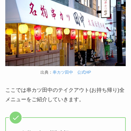
グ！多い順に全メニ
ューまとめ
デニーズの宅配メニ
ュー一覧！出前デリ
バリーの注文方法も
解説
サイゼリヤの注文方
法や頼み方まとめ！
出典：
串カツ田中 公式HP
利用可能な支払方法
も解説
ここでは串カツ田中のテイクアウト(お持ち帰り)全
スシローのカロリー
メニューをご紹介していきます。
低い順ランキング！
多い順に全メニュー
まとめ