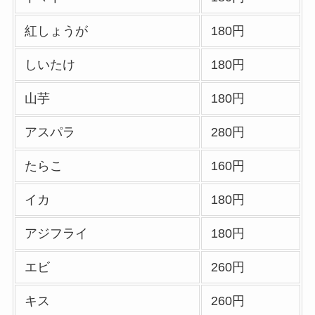
リーの注文方法も解
説
紅しょうが
180円
ガストのカロリー低
しいたけ
180円
い順ランキング！多
い順に全メニューま
山芋
180円
とめ
アスパラ
280円
大戸屋の注文方法や
頼み方まとめ！利用
たらこ
160円
可能な支払方法も解
イカ
180円
説
アジフライ
180円
すき家の宅配メニュ
ー一覧！出前デリバ
エビ
260円
リーの注文方法も解
説
キス
260円