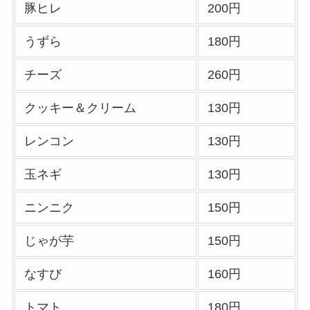
ー一覧！出前デリバ
豚ヒレ
200円
リーの注文方法も解
うずら
180円
説
チーズ
260円
コメダ珈琲店のテイ
クアウト(お持ち帰
クッキー＆クリーム
130円
り)全メニュー一
覧！おすすめ料理も
レンコン
130円
紹介
玉ネギ
130円
デニーズのテイクア
ウト(お持ち帰り)全
ニンニク
150円
メニュー一覧！おす
じゃが芋
150円
すめ料理も紹介
なすび
160円
ガストの宅配メニュ
ー一覧！出前デリバ
トマト
180円