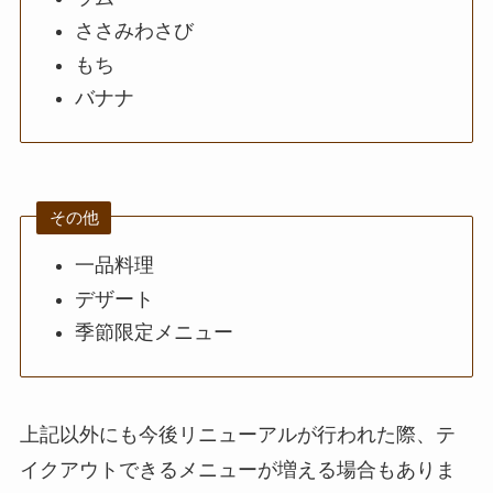
リンガーハットのテ
ささみわさび
イクアウト(お持ち
もち
帰り)全メニュー一
バナナ
覧！おすすめ料理も
紹介
大戸屋の宅配メニュ
その他
ー一覧！出前デリバ
リーの注文方法も解
一品料理
説
デザート
季節限定メニュー
大戸屋のテイクアウ
ト(お持ち帰り)全メ
ニュー一覧！おすす
め料理も紹介
上記以外にも今後リニューアルが行われた際、テ
イクアウトできるメニューが増える場合もありま
コメダ珈琲店の注文