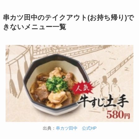
説
吉野家の注文方法や
頼み方まとめ！利用
ガストのカロリー低
串カツ田中のテイクアウト(お持ち帰り)で
可能な支払方法も解
い順ランキング！多
きないメニュー一覧
説
い順に全メニューま
とめ
バーミヤンのカロリ
ー低い順ランキン
大戸屋の注文方法や
グ！多い順に全メニ
頼み方まとめ！利用
ューまとめ
可能な支払方法も解
説
デニーズの宅配メニ
ュー一覧！出前デリ
すき家の宅配メニュ
バリーの注文方法も
ー一覧！出前デリバ
解説
リーの注文方法も解
説
サイゼリヤの注文方
出典：
串カツ田中 公式HP
法や頼み方まとめ！