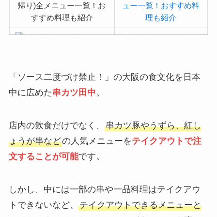
ュー一覧！おすすめ料
理も紹介
吉野家の注文方法や頼
み方まとめ！利用可能
な支払方法も解説
「ソース二度づけ禁止！」の大阪の食文化を日本
バーミヤンのカロリー
中に広めた
串カツ田中
。
低い順ランキング！多
い順に全メニューまと
め
店内の飲食だけでなく、
串カツ豚やうずら、紅し
デニーズの宅配メニュ
ょうが串など
の人気メニューを
テイクアウトで注
ー一覧！出前デリバリ
文することが可能
です。
ーの注文方法も解説
サイゼリヤの注文方法
しかし、中には一部の串や一品料理はテイクアウ
や頼み方まとめ！利用
トできないなど、
テイクアウトできるメニューと
可能な支払方法も解説