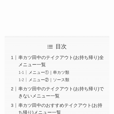
メニュー一覧！おす
すめうどんも紹介
丸亀製麺の宅配メニ
ュー一覧！出前デリ
バリーの注文方法も
解説
目次
リンガーハットのテ
串カツ田中のテイクアウト(お持ち帰り)全
イクアウト(お持ち
メニュー一覧
帰り)全メニュー一
メニュー①｜串カツ類
覧！おすすめ料理も
メニュー②｜ソース類
紹介
串カツ田中のテイクアウト(お持ち帰り)で
きないメニュー一覧
大戸屋の宅配メニュ
ー一覧！出前デリバ
串カツ田中のおすすめテイクアウト(お持
リーの注文方法も解
ち帰り)メニュー一覧