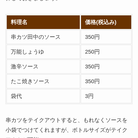
ー低い順ランキン
グ！多い順に全メニ
ューまとめ
料理名
価格(税込み)
デニーズの宅配メニ
串カツ田中のソース
350円
ュー一覧！出前デリ
バリーの注文方法も
万能しょうゆ
250円
解説
激辛ソース
350円
サイゼリヤの注文方
法や頼み方まとめ！
たこ焼きソース
350円
利用可能な支払方法
袋代
3円
も解説
スシローのカロリー
串カツをテイクアウトすると、もれなくソースを
低い順ランキング！
多い順に全メニュー
小袋でつけてくれますが、ボトルサイズがテイク