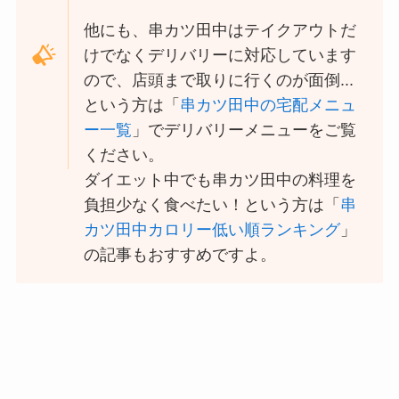
大戸屋の宅配メニュー
他にも、串カツ田中はテイクアウトだ
一覧！出前デリバリー
けでなくデリバリーに対応しています
の注文方法も解説
ので、店頭まで取りに行くのが面倒...
大戸屋のテイクアウト
という方は「
串カツ田中の宅配メニュ
(お持ち帰り)全メニュ
ー一覧
」でデリバリーメニューをご覧
ー一覧！おすすめ料理
ください。
も紹介
ダイエット中でも串カツ田中の料理を
コメダ珈琲店の注文方
負担少なく食べたい！という方は「
串
法や頼み方まとめ！利
カツ田中カロリー低い順ランキング
」
用可能な支払方法も解
の記事もおすすめですよ。
説
ココスの宅配メニュー
一覧！出前デリバリー
の注文方法も解説