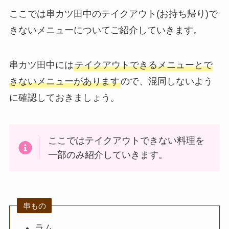
利用可能な支払方法
ここでは串カツ田中のテイクアウト(お持ち帰り)で
も解説
きないメニューについてご紹介していきます。
スシローのカロリー
低い順ランキング！
串カツ田中には
テイクアウトできるメニューとで
多い順に全メニュー
きないメニューがあります
ので、混同しないよう
まとめ
に確認しておきましょう。
丸亀製麺のテイクア
ウト(お持ち帰り)全
メニュー一覧！おす
ここではテイクアウトできない料理を
すめうどんも紹介
一部のみ紹介していきます。
丸亀製麺の宅配メニ
ュー一覧！出前デリ
バリーの注文方法も
串もの
解説
ラム