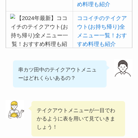
大戸屋の注文方法や頼
め料理も紹介
み方まとめ！利用可能
な支払方法も解説
ココイチのテイクア
ウト(お持ち帰り)全
メニュー一覧！おす
すき家の宅配メニュー
すめ料理も紹介
一覧！出前デリバリー
の注文方法も解説
吉野家の注文方法や
串カツ田中のテイクアウトメニュ
頼み方まとめ！利用
ーはどれくらいあるの？
可能な支払方法も解
説
バーミヤンのカロリ
テイクアウトメニューが一目でわ
ー低い順ランキン
かるように表を用いて見ていきま
グ！多い順に全メニ
しょう！
ューまとめ