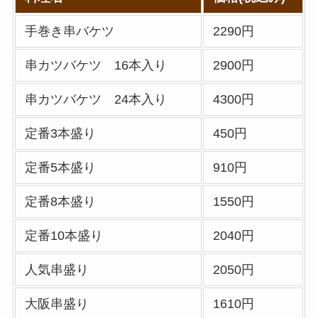
多い順に全メニュー
まとめ
手巻き串バケツ
2290円
丸亀製麺のテイクア
串カツバケツ 16本入り
2900円
ウト(お持ち帰り)全
メニュー一覧！おす
串カツバケツ 24本入り
4300円
すめうどんも紹介
定番3本盛り
450円
丸亀製麺の宅配メニ
ュー一覧！出前デリ
定番5本盛り
910円
バリーの注文方法も
定番8本盛り
1550円
解説
定番10本盛り
2040円
リンガーハットのテ
イクアウト(お持ち
人気串盛り
2050円
帰り)全メニュー一
覧！おすすめ料理も
大阪串盛り
1610円
紹介