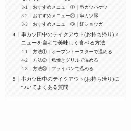
説
おすすめメニュー①｜串カツバケツ
おすすめメニュー②｜串カツ豚
大戸屋のテイクアウ
おすすめメニュー③｜紅ショウガ
ト(お持ち帰り)全メ
ニュー一覧！おすす
串カツ田中のテイクアウト(お持ち帰り)メ
め料理も紹介
ニューを自宅で美味しく食べる方法
方法①｜オーブントースターで温める
コメダ珈琲店の注文
方法②｜魚焼きグリルで温める
方法や頼み方まと
方法③｜フライパンで温める
め！利用可能な支払
串カツ田中のテイクアウト(お持ち帰り)に
方法も解説
ついてよくある質問
ココスの宅配メニュ
ー一覧！出前デリバ
リーの注文方法も解
説